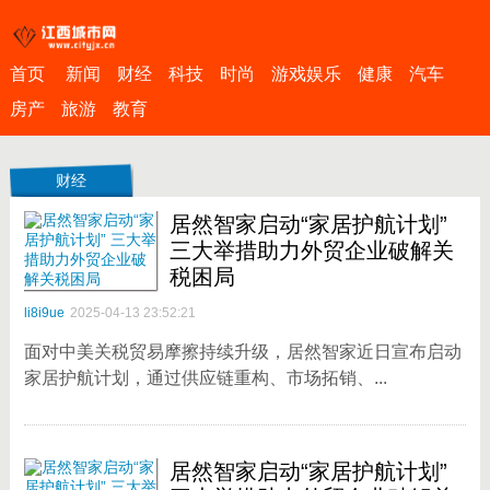
首页
新闻
财经
科技
时尚
游戏娱乐
健康
汽车
房产
旅游
教育
财经
居然智家启动“家居护航计划”
三大举措助力外贸企业破解关
税困局
li8i9ue
2025-04-13 23:52:21
面对中美关税贸易摩擦持续升级，居然智家近日宣布启动
家居护航计划，通过供应链重构、市场拓销、...
居然智家启动“家居护航计划”