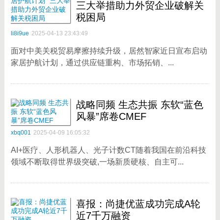
三大举措助力外贸企业破解关
税困局
li8i9ue
2025-04-13 23:43:49
面对中美关税贸易摩擦持续升级，居然智家近日宣布启动
家居护航计划，通过供应链重构、市场拓销、...
战略同频 生态共振 东软“蓝色
风暴”席卷CMEF
xbq001
2025-04-09 16:05:32
AI+医疗、人形机器人、光子计数CT随着我国在前沿科技
领域不断取得世界级突破,一场新质硬核、自主可...
喜报：尚捷优蓝成功完成A轮
近7千万融资