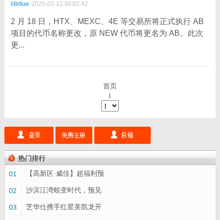
li8i9ue
2025-02-12 00:02:42
2 月 18 日，HTX、MEXC、4E 等交易所将正式执行 AB
项目的代币名称更改，原 NEW 代币将更名为 AB。此次
更...
首页
1
热门排行
【高新区·威佳】超福利预
01
沙滨江湾蜕变时代，预见
02
芝华仕携手红星美凯龙开
03