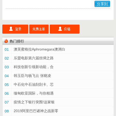
分享到
热门排行
澳芙蜜格拉Aphromegara澳洲白
01
乐盟电影第六届丝绸之路
02
科技创新引领新动能，合
03
韩玉臣与杨飞云 张晓凌
04
中石化中石油刮刮卡、芯
05
缅甸欧亚国际，与你相遇
06
疫情之下银行突围!这家银
07
2019阿里巴巴诸神之战新零
08