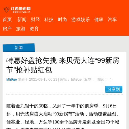
首页
新闻
财经
科技
时尚
游戏娱乐
健康
汽车
房产
旅游
教育
新闻
特惠好盘抢先挑 来贝壳大连“99新房
节”抢补贴红包
li8i9ue
发表于 2021-09-15 00:23
|
编辑： li8i9ue
|
标签：
|
阅读：
（
）
分享到
随着金九银十的来临，又到了一年中的购房季。9月6日
起，贝壳找房盛大启动“99新房节”活动，活动覆盖融创、
佳兆业、绿地、万达等100余个品牌开发商及全国79个城