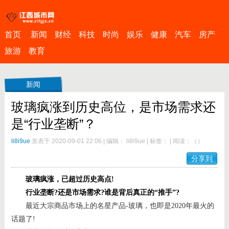
首页
新闻
财经
科技
时尚
娱乐
健康
汽车
房产
旅游
教育
新闻
玻璃疯涨到历史高位，是市场需求还
是“行业垄断”？
li8i9ue
发表于 2020-09-01 22:06
|
编辑： li8i9ue
|
标签：
|
阅读：
（
）
分享到
玻璃疯涨，已超过历史高点!
行业垄断?还是市场需求?谁是背后真正的“推手”?
最近大宗商品市场上的名星产品-玻璃，也即是2020年最火的
话题了!