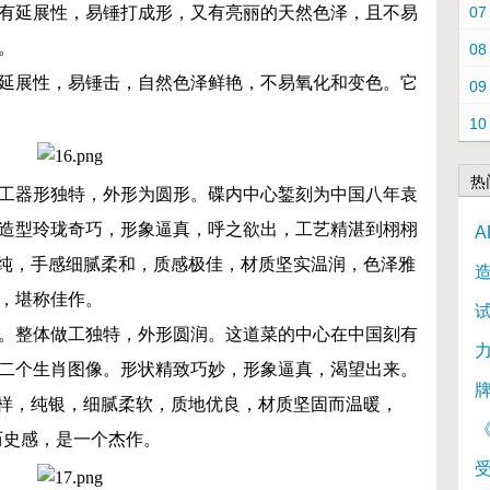
有延展性，易锤打成形，又有亮丽的天然色泽，且不易
07
。
08
延展性，易锤击，自然色泽鲜艳，不易氧化和变色。
它
09
10
热
工器形独特，外形为圆形。碟内中心錾刻为中国八年袁
造型玲珑奇巧，形象逼真，呼之欲出，工艺精湛到栩栩
A
精纯，手感细腻柔和，质感极佳，材质坚实温润，色泽雅
，堪称佳作。
试
。
整体做工独特，外形圆润。
这道菜的中心在中国刻有
二个生肖图像。
形状精致巧妙，形象逼真，渴望出来。
牌
字样，纯银，细腻柔软，质地优良，材质坚固而温暖，
历史感，是一个杰作。