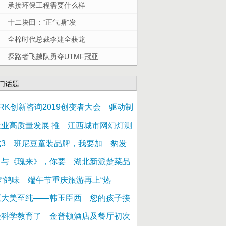
承接环保工程需要什么样
十二块田：“正气塘”发
全棉时代总裁李建全获龙
探路者飞越队勇夺UTMF冠亚
门话题
RK创新咨询2019创变者大会
驱动制
造业高质量发展 推
江西城市网幻灯测
3
班尼豆童装品牌，我要加
豹发
力与《瑰来》，你要
湖北新派楚菜品
“鸽味
端午节重庆旅游再上“热
《大美至纯——韩玉臣西
您的孩子接
受科学教育了
金普顿酒店及餐厅初次