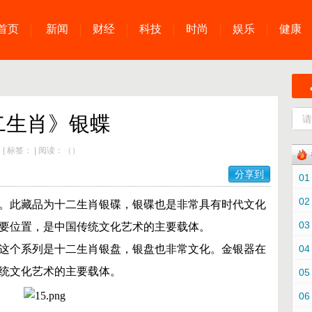
首页
新闻
财经
科技
时尚
娱乐
健康
二生肖》银蝶
e
|
标签：
|
阅读：
（
）
分享到
01
02
。此藏品为十二生肖银碟，银碟也是非常具有时代文化
03
要位置，是中国传统文化艺术的主要载体。
这个系列是十二生肖银盘，银盘也非常文化。
金银器在
04
统文化艺术的主要载体。
05
06