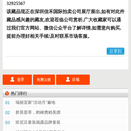
32925567
该藏品现正在深圳信禾国际拍卖公司展厅展出,如有对此件
藏品感兴趣的藏友,欢迎莅临公司赏析,广大收藏家可以通
过我们官方网站、微信公众平台了解详情,如需意向购买,
提前办理好相关手续!及时联系市场客服。
分享到
热门排行
瑞丽宜家“活动月”遍地
01
群英荟萃，鹤棣携精美摆
02
班尼豆童装揭露品牌童装
03