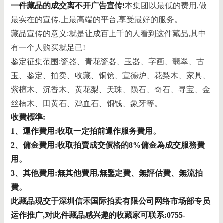
一件藏品的成交离不开广告宣传!
本集团以最低的费用,做
最实在的宣传,上最高端的平台,享受最好的服务。
藏品宣传的意义:就是让成百上千的人看到这件藏品,其中
有一个人购买就足已!
鉴定征集范围:瓷器、青花瓷器、玉器、字画、翡翠、古
玉、鉴定、拍卖、收藏、铜镜、宣德炉、花梨木、家具、
紫檀木、沉香木、黄花梨、天珠、陨石、奇石、寻宝、金
丝楠木、田黄石、鸡血石、铜钱、象牙等。
收費標準:
1、運作費用:收取一定拍前運作服务費用。
2、傭金費用:收取拍賣成交價格的8%傭金為成交服務費
用。
3、其他費用:無其他費用,無鑒定費、無評估費、無流拍
費。
此藏品现交于深圳信禾国际拍卖有限公司网络市场部专员
运作推广,对此件藏品感兴趣的收藏家可联系:
0755-