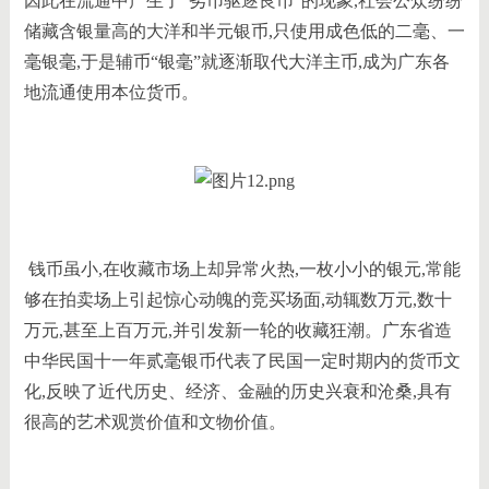
因此在流通中产生了“劣币驱逐良币”的现象,社会公众纷纷
储藏含银量高的大洋和半元银币,只使用成色低的二毫、一
毫银毫,于是辅币“银毫”就逐渐取代大洋主币,成为广东各
地流通使用本位货币。
钱币虽小,在收藏市场上却异常火热,一枚小小的银元,常能
够在拍卖场上引起惊心动魄的竞买场面,动辄数万元,数十
万元,甚至上百万元,并引发新一轮的收藏狂潮。广东省造
中华民国十一年贰毫银币代表了民国一定时期内的货币文
化,反映了近代历史、经济、金融的历史兴衰和沧桑,具有
很高的艺术观赏价值和文物价值。