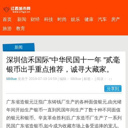
首页
新闻
财经
科技
时尚
娱乐
健康
汽车
房产
旅游
教育
新闻
深圳信禾国际”中华民国十一年 ”贰毫
银币出手重点推荐，诚寻大藏家。
li8i9ue
发表于 2019-07-18 14:59
|
编辑： li8i9ue
|
标签：
|
阅读：
（
）
分享到
广东省造银元泛指广东铸钱厂生产的各种面值银元,由光绪
年间开始生产银币一直到民国年间生产了数十种不同面值
的银元和银币。辛亥革命胜利后,广东造币厂生产了一系列
民国广东省造银币,如今成为收藏市场上备受追捧的宠儿。