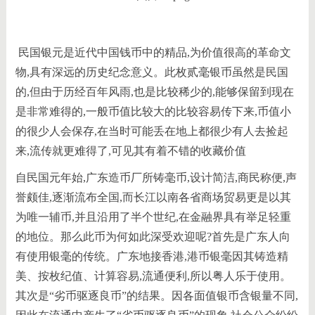
民国银元是近代中国钱币中的精品,为价值很高的革命文
物,具有深远的历史纪念意义。此枚贰毫银币虽然是民国
的,但由于历经百年风雨,也是比较稀少的,能够保留到现在
是非常难得的,一般币值比较大的比较容易传下来,币值小
的很少人会保存,在当时可能丢在地上都很少有人去捡起
来,流传就更难得了,可见其有着不错的收藏价值
自民国元年始,广东造币厂所铸毫币,设计简洁,商民称便,声
誉颇佳,逐渐流布全国,而长江以南各省商场贸易更是以其
为唯一辅币,并且沿用了半个世纪,在金融界具有举足轻重
的地位。那么此币为何如此深受欢迎呢?首先是广东人向
有使用银毫的传统。广东地接香港,港币银毫因其铸造精
美、按枚纪值、计算容易,流通便利,所以粤人乐于使用。
其次是“劣币驱逐良币”的结果。因各面值银币含银量不同,