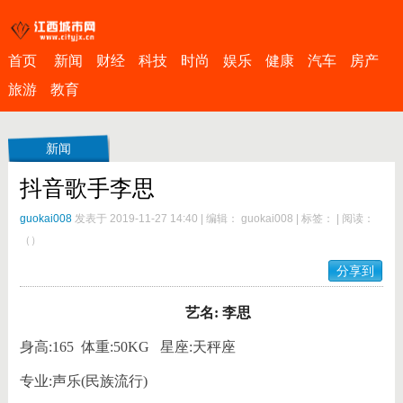
首页
新闻
财经
科技
时尚
娱乐
健康
汽车
房产
旅游
教育
新闻
抖音歌手李思
guokai008
发表于 2019-11-27 14:40
|
编辑： guokai008
|
标签：
|
阅读：
（
）
分享到
艺名
:
李思
身高:165 体重:50KG 星座:天秤座
专业:声乐(民族流行)