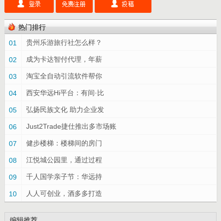
热门排行
贵州乐游旅行社怎么样？
01
成为卡达智付代理，年薪
02
淘宝全自动引流软件帮你
03
西安华远Hi平台：有间·比
04
弘扬民族文化 助力企业发
05
Just2Trade捷仕推出多市场账
06
健步楼梯：楼梯间的房门
07
江悦城公园里，通过过程
08
千人国学亲子节：华远持
09
人人可创业，酒多多打造
10
编辑推荐